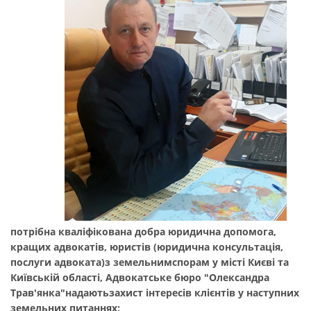
потрібна кваліфікована добра юридична допомога,
кращих адвокатів, ю
ристів (юридична консультація
,
послуги адвоката)
з
земельним
спорам
у місті Києві та
Київській області,
Адвокатське бюро "Олександра
Трав'янка"
надають
захист інтересів клієнтів у наступних
земельних питаннях
: