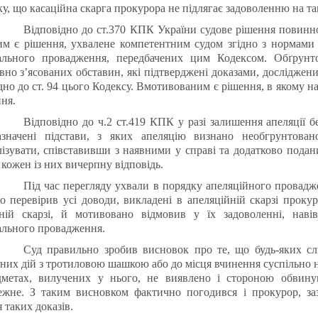
у, що касаційна скарга прокурора не підлягає задоволенню на та
Відповідно до ст.370 КПК України судове рішення повинн
им є рішення, ухвалене компетентним судом згідно з нормами
ального провадження, передбачених цим Кодексом. Обґрунто
вно з’ясованих обставин, які підтверджені доказами, досліджен
дно до ст. 94 цього Кодексу. Вмотивованим є рішення, в якому на
ня.
Відповідно до ч.2 ст.419 КПК у разі залишення апеляції б
азначені підстави, з яких апеляцію визнано необгрунтова
ізувати, співставивши з наявними у справі та додатково подани
 кожен із них вичерпну відповідь.
Під час перегляду ухвали в порядку апеляційного провад
о перевірив усі доводи, викладені в апеляційній скарзі прокур
йній скарзі, й мотивовано відмовив у їх задоволенні, наві
ального провадження.
Суд правильно зробив висновок про те, що будь-яких слі
них дій з тротиловою шашкою або до місця вчинення суспільно не
дметах, вилучених у нього, не виявлено і стороною обвинув
ежне. З таким висновком фактично погодився і прокурор, за
 таких доказів.