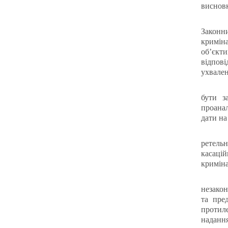
висновк
Законн
кримін
об’єкти
відпові
ухвален
бути з
проанал
дати на
ретельн
касаці
кримін
незакон
та пре
протил
надання