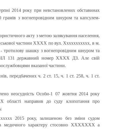
серпні 2014 року при невстановлених обставинах
0 грамів з вогнепровідним шнуром та капсулем-
рористичного акту з метою залякування населення,
йськової частини ХХХХ по вул. Ххххххххххх, в м.
 - тротилову шашку з вогнепровідним шнуром та
и ЗІЛ 131 державний номер ХХХХ ДЗ. Але свій
овослужбовцями вказаної частини.
в, передбачених ч. 2 ст. 15, ч. 1 ст. 258, ч. 1 ст.
влено неосудність Особи-1 07 жовтня 2014 року
бласті направив до суду клопотання про
.
хххх 2015 року, залишеною без зміни судом
ходів медичного характеру стосовно ХХХХХХХ а