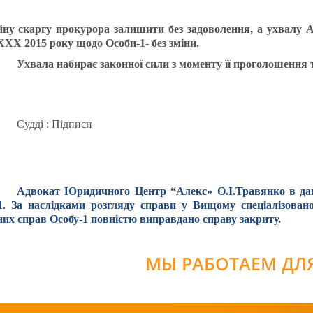
йну скаргу прокурора залишити без задоволення, а ухвалу
Х 2015 року щодо Особи-1- без зміни.
Ухвала набирає законної сили з моменту її проголошення 
Судді : Підписи
Адвокат Юридичного Центр “
Алекс» О.І.Травянко в да
1. За наслідками розгляду справи у Вищому спеціалізован
них справ Особу-1 повністю виправдано справу закриту.
МЫ РАБОТАЕМ ДЛЯ 