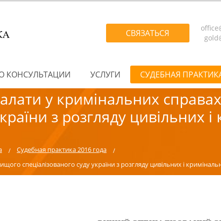
offic
СВЯЗАТЬСЯ
gold
О КОНСУЛЬТАЦИИ
УСЛУГИ
СУДЕБНАЯ ПРАКТИК
 палати у кримінальних справа
україни з розгляду цивільних і
а
Судебная практика 2016 года
вищого спеціалізованого суду україни з розгляду цивільних і кримінальн