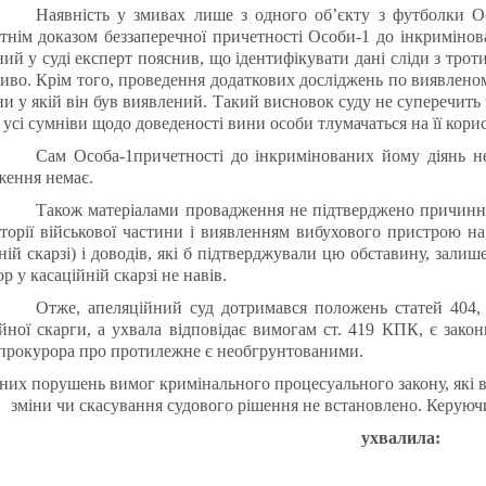
Наявність у змивах лише з одного об’єкту з футболки О
тнім доказом беззаперечної причетності Особи-1 до інкримінов
ий у суді експерт пояснив, що ідентифікувати дані сліди з тро
во. Крім того, проведення додаткових досліджень по виявлено
и у якій він був виявлений. Такий висновок суду не суперечит
 усі сумніви щодо доведеності вини особи тлумачаться на її корис
Сам Особа-1причетності до інкримінованих йому діянь не
ження немає.
Також матеріалами провадження не підтверджено причинно
торії військової частини і виявленням вибухового пристрою н
ній скарзі) і доводів, які б підтверджували цю обставину, залиш
р у касаційній скарзі не навів.
Отже, апеляційний суд дотримався положень статей 404,
йної скарги, а ухвала відповідає вимогам ст. 419
КПК,
є зако
прокурора про протилежне є необгрунтованими.
тних порушень вимог кримінального процесуального закону, які в
зміни чи скасування судового рішення не встановлено. Керуючи
ухвалила: