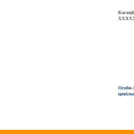
Касаці
ХХХХХХ
Особи-
цивіль