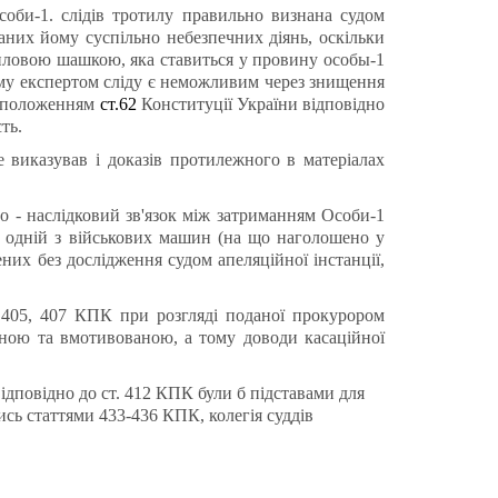
соби-1. слідів тротилу правильно визнана судом
аних йому суспільно небезпечних діянь, оскільки
тиловою шашкою, яка ставиться у провину особы-1
му експертом сліду є неможливим через знищення
ь положенням
ст.62
Конституції України відповідно
ть.
 виказував і доказів протилежного в матеріалах
 - наслідковий зв'язок між затриманням Особи-1
а одній з військових машин (на що наголошено у
ених без дослідження судом апеляційної інстанції,
 405, 407 КПК при розгляді поданої прокурором
нною та вмотивованою, а тому доводи касаційної
ідповідно до ст. 412 КПК були б підставами для
сь статтями 433-436 КПК, колегія суддів