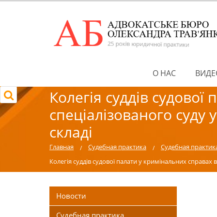
О НАС
ВИДЕ
Колегія суддів судової
спеціалізованого суду 
складі
Главная
Судебная практика
Судебная практик
Колегія суддів судової палати у кримінальних справах 
Новости
Судебная практика