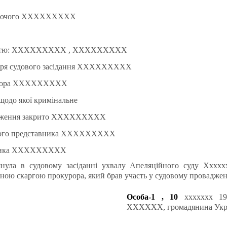
уючого ХХХХХХХХХ
астю: ХХХХХХХХХ , ХХХХХХХХХ
аря судового засідання ХХХХХХХХХ
рора ХХХХХХХХХ
 щодо якої кримінальне
дження закрито ХХХХХХХХХ
ного представника ХХХХХХХХХ
ника ХХХХХХХХХ
янула в судовому засіданні ухвалу Апеляційного суду Ххххх
ною скаргою прокурора, який брав участь у судовому провадженн
Особа-1 , 10
ххххххх 1
ХХХХХХ, громадянина Украї