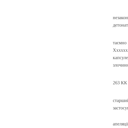
незако
детонат
таємно 
Хххххх
капсул
злочинн
263 КК 
старши
застосу
апеляц