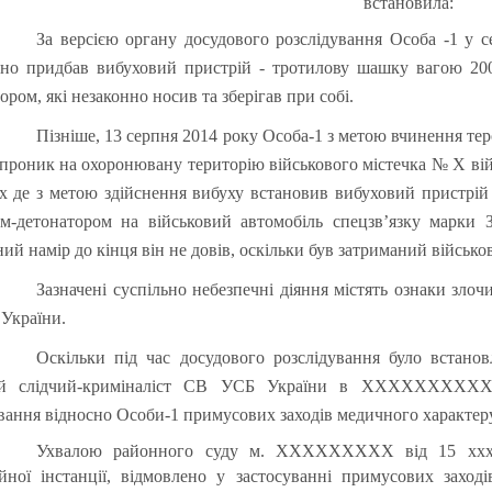
встановила:
За версією органу досудового розслідування Особа -1 у 
нно придбав вибуховий пристрій - тротилову шашку вагою 20
ором, які незаконно носив та зберігав при собі.
Пізніше, 13 серпня 2014 року Особа-1 з метою вчинення те
проник на охоронювану територію військового містечка № Х ві
х де з метою здійснення вибуху встановив вибуховий пристрій
ем-детонатором на військовий автомобіль спецзв’язку марк
ий намір до кінця він не довів, оскільки був затриманий військ
Зазначені суспільно небезпечні діяння містять ознаки злочині
України.
Оскільки під час досудового розслідування було встано
й слідчий-криміналіст
СВ
УСБ України в ХХХХХХХХХХХ о
вання відносно Особи-1 примусових заходів медичного характеру
Ухвалою районного суду м. ХХХХХХХХХ від 15 хххх
ійної інстанції, відмовлено у застосуванні примусових за