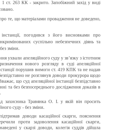
. 1 ст. 263 КК - закрито. Запобіжний захід у виді
совано.
про те, що матеріалами провадження не доведено,
інстанції, погодився з його висновками про
інкримінованих суспільно небезпечних діянь та
без зміни.
ня ухвали апеляційного суду у зв’язку з істотним
изначення нового розгляду в суді апеляційної
інстанції порушив вимоги ст. 419 КПК та не надав
безпідставно не розглянув доводи прокурора щодо
важає, що суд апеляційної інстанції безпідставно
ні та без безпосереднього дослідження доказів в
.
від захисника
Травянка
О. І. у якій він просить
ного суду - без зміни.
підтримав доводи касаційної скарги, пояснення
еречили проти задоволення касаційної скарги,
ведені у скарзі доводи, колегія суддів дійшла