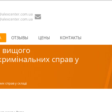
e@alexcenter.com.ua
@alexcenter.com.ua
А
ОТЗЫВЫ
ЦЕНЫ
КОНТАКТЫ
х вищого
 кримінальних справ у
их справ у складі