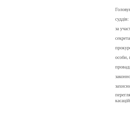
Голов
суддів:
за уч
секрет
проку
особи,
прова
закон
захис
перегл
касацій