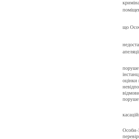
криміна
поміщен
що Особ
недост
апеляці
поруше
інстанц
оцінки 
невідпо
відмови
порушен
касацій
Особи-
переві