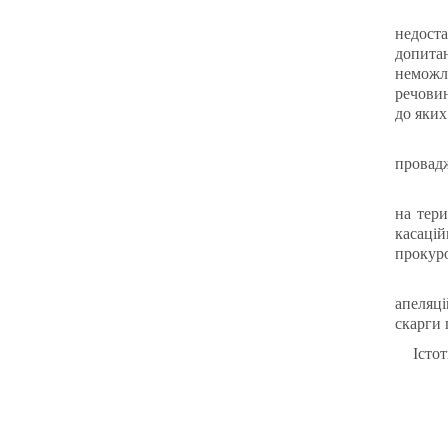
недоста
допитан
неможли
речовин
до яких
провад
на тери
касацій
прокуро
апеляці
скарги 
Істо