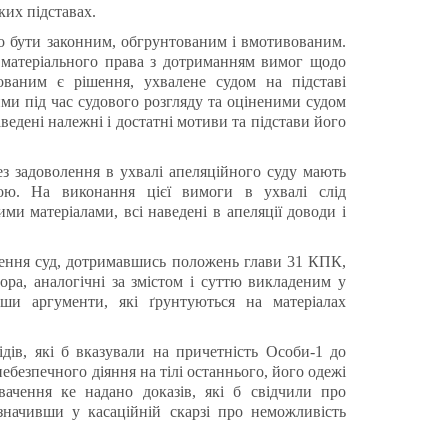
ких підставах.
о бути законним, обгрунтованим і вмотивованим.
 матеріального права з дотриманням вимог щодо
ваним є рішення, ухвалене судом на підставі
ими під час судового розгляду та оціненими судом
ведені належні і достатні мотиви та підстави його
ез задоволення в ухвалі апеляційного суду мають
ною. На виконання цієї вимоги в ухвалі слід
ми матеріалами, всі наведені в апеляції доводи і
ження суд, дотримавшись положень глави 31 КПК,
ора, аналогічні за змістом і суттю викладеним у
вши аргументи, які ґрунтуються на матеріалах
дів, які б вказували на причетність Особи-1 до
безпечного діяння на тілі останнього, його одежі
ачення ке надано доказів, які б свідчили про
значивши у касаційній скарзі про неможливість