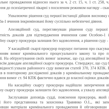
льне провадження відносно нього за ч. 2 ст. 15, ч. 1 ст. 258, ч
ня до психіатричної лікарні з посиленим режимом нагляду - ска
Ухвалюючи рішення суд першої інстанції дійшов висновку 
а-1 вчинив інкриміновані йому суспільно небезпечні діяння.
Апеляційний суд, переглянувши рішення суду першої 
атність доказів для підтвердження вчинення саме Особою-1 
йну скаргу прокурора залишив без задоволення, а рішення суду - 
У касаційній скарзі прокурор порушує питання про скасуван
нням вимог кримінального процесуального закону та про пр
ії. На обґрунтування своїх вимог зазначає, що суд апеляційної 
всім доводам апеляційної скарги прокурора. Стверджує, що суд 
відності ухвали районного суду вимогам статей 370, 374 КПК. В
в в повторному дослідженні доказів у кримінальному проваджен
ня вимог ст. 94 КПК фактично вдався до власної оцінки доказів
На касаційну скаргу прокурора надійшли заперечення 
ну скаргу прокурора залишити без задоволення, а ухвалу апеляцій
Заслухавши доповідь судді, пояснення прокурора, який 
1 його представника та захисника Травянко О.І.,, які зап
ривши матеріали кримінального провадження й обговоривши на